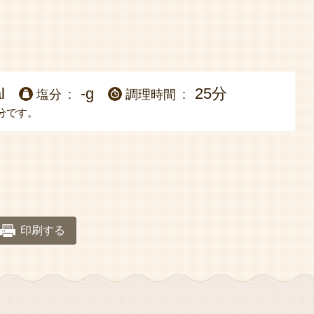
l
-g
25分
塩分
調理時間
分です。
印刷する