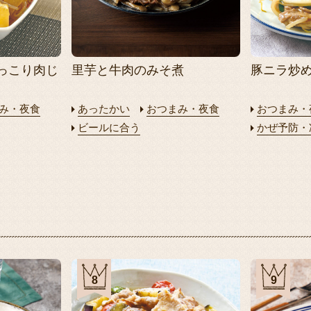
っこり肉じ
里芋と牛肉のみそ煮
豚ニラ炒
み・夜食
あったかい
おつまみ・夜食
おつまみ・
ビールに合う
かぜ予防・
8
9