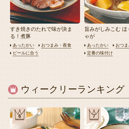
すき焼きのたれで味が決ま
旨みがしみこむ ほ
る！煮豚
ゃが
あったかい
おつまみ・夜食
あったかい
おつま
ビールに合う
定番の味付け
ウィークリーランキング
6
7