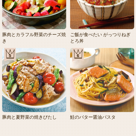
豚肉とカラフル野菜のチーズ焼
ご飯が食べたい がっつりねぎ
き
とろ丼
5
6
豚肉と夏野菜の焼きびたし
鮭のバター醤油パスタ