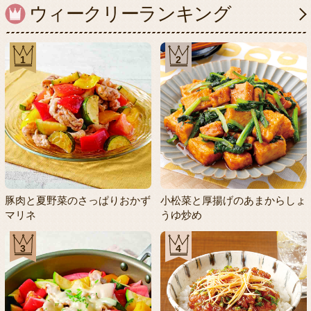
ウィークリーランキング
1
2
豚肉と夏野菜のさっぱりおかず
小松菜と厚揚げのあまからしょ
マリネ
うゆ炒め
3
4