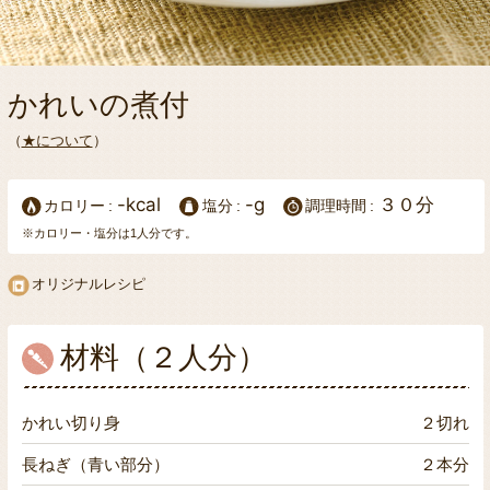
かれいの煮付
（
★について
）
-kcal
-g
３０分
カロリー
塩分
調理時間
※カロリー・塩分は1人分です。
オリジナルレシピ
材料（２人分）
かれい切り身
２切れ
長ねぎ（青い部分）
２本分