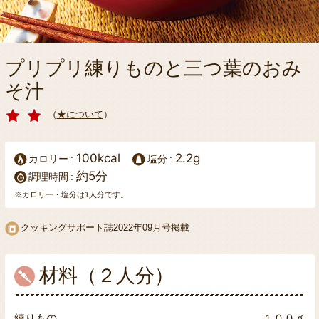
プリプリ練りものと三つ葉のおみ
そ汁
（
★について
）
100kcal
2.2g
カロリー
塩分
約5分
調理時間
※カロリー・塩分は1人分です。
クッキングサポート誌
2022年09月号掲載
材料（２人分）
練りもの
１００ｇ