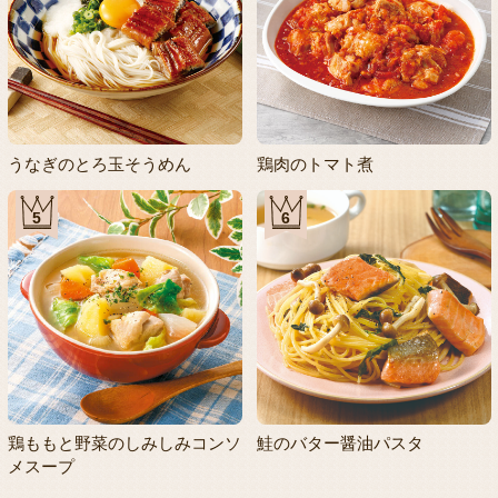
うなぎのとろ玉そうめん
鶏肉のトマト煮
5
6
鶏ももと野菜のしみしみコンソ
鮭のバター醤油パスタ
メスープ