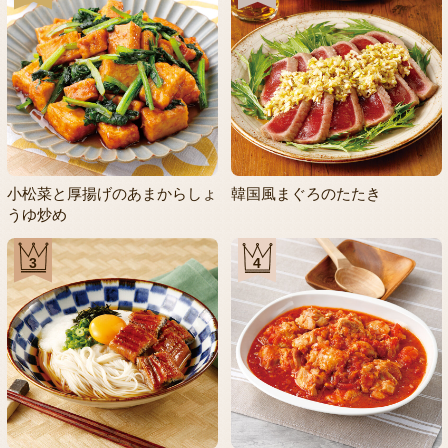
小松菜と厚揚げのあまからしょ
韓国風まぐろのたたき
うゆ炒め
3
4