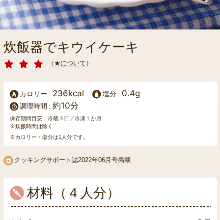
炊飯器でキウイケーキ
（
★について
）
236kcal
0.4g
カロリー
塩分
約10分
調理時間
保存期間目安：冷蔵３日／冷凍１か月
※炊飯時間は除く
※カロリー・塩分は1人分です。
クッキングサポート誌
2022年06月号掲載
材料（４人分）