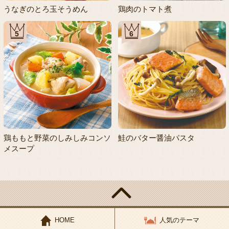
うなぎのとろ玉そうめん
鶏肉のトマト煮
5
6
鶏ももと野菜のしみしみコンソ
鮭のバター醤油パスタ
メスープ
HOME
人気のテーマ