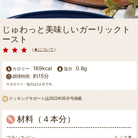
じゅわっと美味しいガーリックト
ースト
（
★について
）
169kcal
0.8g
カロリー
塩分
約15分
調理時間
※カロリー・塩分は1人分です。
クッキングサポート誌
2022年05月号掲載
材料（４本分）
フランスパン
１／２本