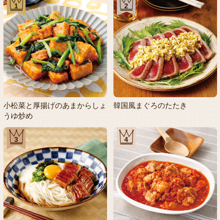
1
2
小松菜と厚揚げのあまからしょ
韓国風まぐろのたたき
うゆ炒め
3
4