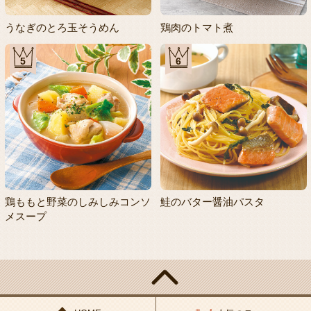
うなぎのとろ玉そうめん
鶏肉のトマト煮
5
6
鶏ももと野菜のしみしみコンソ
鮭のバター醤油パスタ
メスープ