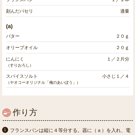
刻んだパセリ
適量
(a)
バター
２０ｇ
オリーブオイル
２０ｇ
にんにく
１／２片分
（すりおろし）
スパイスソルト
小さじ１／４
（ヤオコーオリジナル「俺のあいぼう」）
作り方
フランスパンは縦に４等分する。器に（ａ）を入れ、電