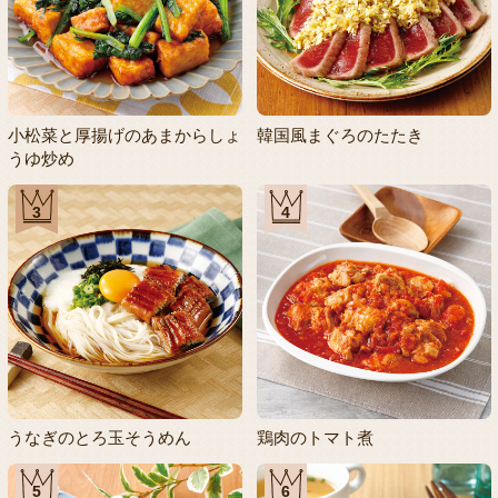
小松菜と厚揚げのあまからしょ
韓国風まぐろのたたき
うゆ炒め
3
4
うなぎのとろ玉そうめん
鶏肉のトマト煮
5
6