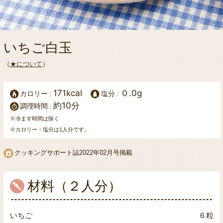
いちご白玉
（
★について
）
171kcal
０.0g
カロリー
塩分
約10分
調理時間
※冷ます時間は除く
※カロリー・塩分は1人分です。
クッキングサポート誌
2022年02月号掲載
材料（２人分）
いちご
６粒