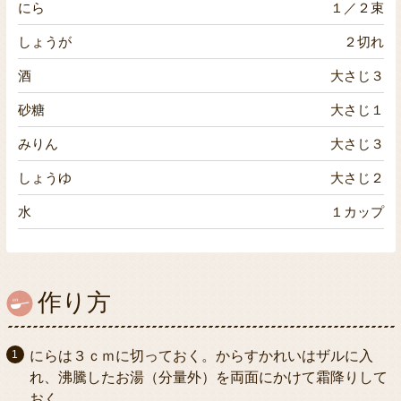
にら
１／２束
しょうが
２切れ
酒
大さじ３
砂糖
大さじ１
みりん
大さじ３
しょうゆ
大さじ２
水
１カップ
作り方
にらは３ｃｍに切っておく。からすかれいはザルに入
れ、沸騰したお湯（分量外）を両面にかけて霜降りして
おく。