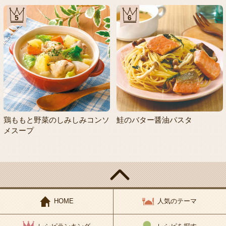
5
6
鶏ももと野菜のしみしみコンソ
鮭のバター醤油パスタ
メスープ
HOME
人気のテーマ