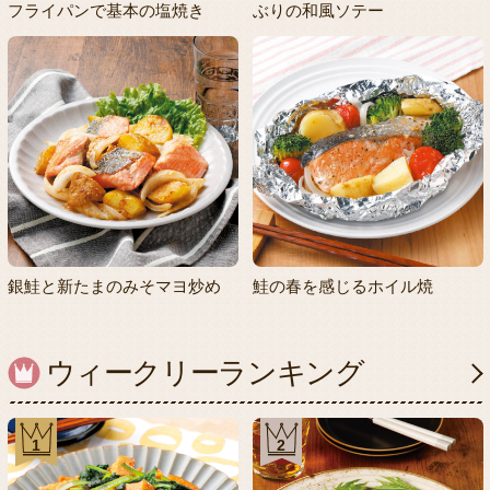
フライパンで基本の塩焼き
ぶりの和風ソテー
銀鮭と新たまのみそマヨ炒め
鮭の春を感じるホイル焼
ウィークリーランキング
1
2