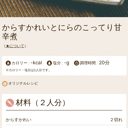
からすかれいとにらのこってり甘
辛煮
（
★について
）
-kcal
-g
20分
カロリー
塩分
調理時間
※カロリー・塩分は1人分です。
オリジナルレシピ
材料（２人分）
からすかれい
２切れ