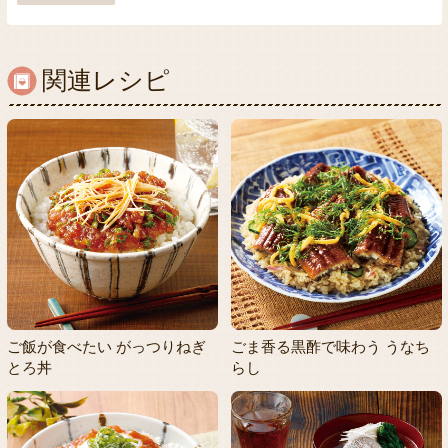
関連レシピ
ご飯が食べたい がっつりねぎ
ごま香る黒酢で味わう うなち
とろ丼
らし