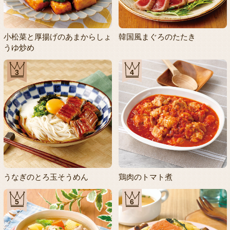
小松菜と厚揚げのあまからしょ
韓国風まぐろのたたき
うゆ炒め
3
4
うなぎのとろ玉そうめん
鶏肉のトマト煮
5
6