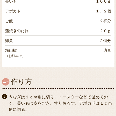
長いも
１００ｇ
アボカド
１／２個
ご飯
２杯分
蒲焼きのたれ
２０ｇ
卵黄
２個分
粉山椒
適量
（お好みで）
作り方
うなぎは１ｃｍ角に切り、トースターなどで温めてお
く。長いもは皮をむき、すりおろす。アボカドは１ｃｍ
角に切る。