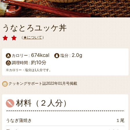
うなとろユッケ丼
（
★について
）
674kcal
2.0g
カロリー
塩分
約10分
調理時間
※カロリー・塩分は1人分です。
クッキングサポート誌
2022年01月号掲載
材料（２人分）
うなぎ蒲焼き
１尾