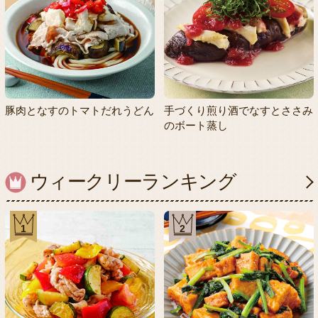
豚肉となすのトマトだれうどん
手づくり煎り酒でなすとささみ
のボート蒸し
ウィークリーランキング
1
2