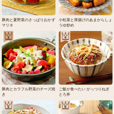
豚肉と夏野菜のさっぱりおかず
小松菜と厚揚げのあまからしょ
マリネ
うゆ炒め
3
4
豚肉とカラフル野菜のチーズ焼
ご飯が食べたい がっつりねぎ
き
とろ丼
5
6