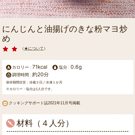
にんじんと油揚げのきな粉マヨ炒
め
（
★について
）
71kcal
0.6g
カロリー
塩分
約20分
調理時間
保存期間目安：冷蔵５日／冷凍１か月
※カロリー・塩分は1人分です。
クッキングサポート誌
2021年11月号掲載
材料（４人分）