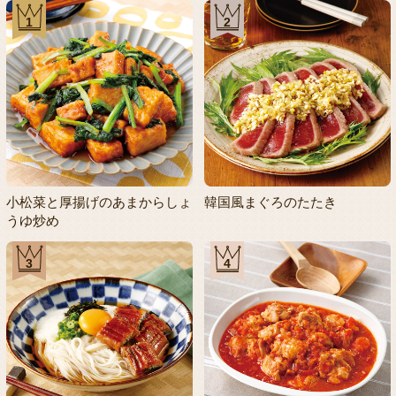
1
2
小松菜と厚揚げのあまからしょ
韓国風まぐろのたたき
うゆ炒め
3
4