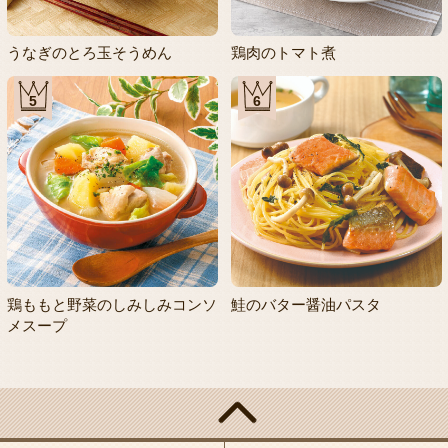
うなぎのとろ玉そうめん
鶏肉のトマト煮
5
6
鶏ももと野菜のしみしみコンソ
鮭のバター醤油パスタ
メスープ