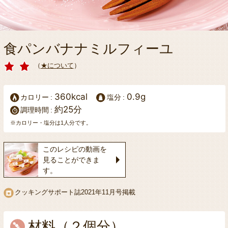
食パンバナナミルフィーユ
（
★について
）
360kcal
0.9g
カロリー
塩分
約25分
調理時間
※カロリー・塩分は1人分です。
このレシピの動画を
見ることができま
す。
クッキングサポート誌
2021年11月号掲載
材料（２個分）