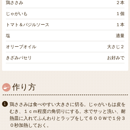
鶏ささみ
２本
じゃがいも
１個
トマト＆バジルソース
１本
塩
適量
オリーブオイル
大さじ２
きざみパセリ
お好みで
作り方
鶏ささみは食べやすい大きさに切る。じゃがいもは皮を
むき、１ｃｍ程度の角切りにする。水でサッと洗い、耐
熱皿に入れてふんわりとラップをして６００Ｗで１分３
０秒加熱しておく。