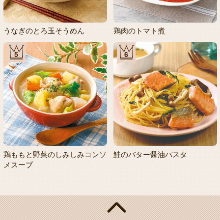
うなぎのとろ玉そうめん
鶏肉のトマト煮
5
6
鶏ももと野菜のしみしみコンソ
鮭のバター醤油パスタ
メスープ