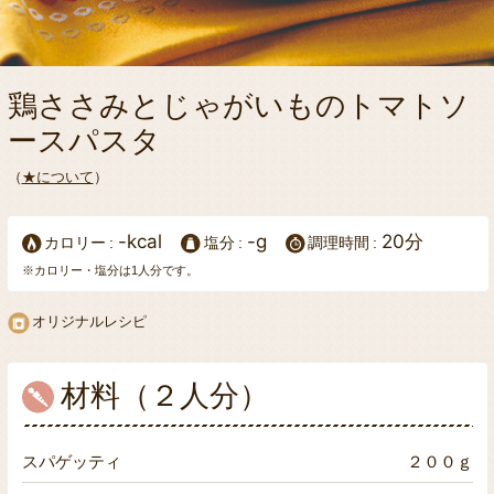
鶏ささみとじゃがいものトマトソ
ースパスタ
（
★について
）
-kcal
-g
20分
カロリー
塩分
調理時間
※カロリー・塩分は1人分です。
オリジナルレシピ
材料（２人分）
スパゲッティ
２００ｇ