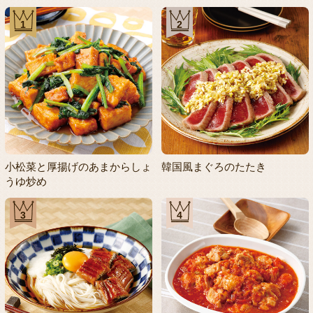
1
2
小松菜と厚揚げのあまからしょ
韓国風まぐろのたたき
うゆ炒め
3
4