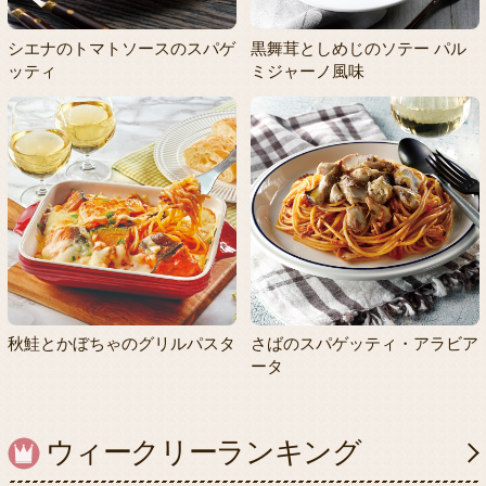
シエナのトマトソースのスパゲ
黒舞茸としめじのソテー パル
ッティ
ミジャーノ風味
秋鮭とかぼちゃのグリルパスタ
さばのスパゲッティ・アラビア
ータ
ウィークリーランキング