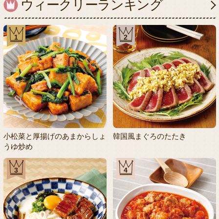
ウィークリーランキング
1
2
小松菜と厚揚げのあまからしょ
韓国風まぐろのたたき
うゆ炒め
3
4