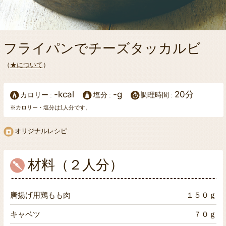
フライパンでチーズタッカルビ
（
★について
）
-kcal
-g
20分
カロリー
塩分
調理時間
※カロリー・塩分は1人分です。
オリジナルレシピ
材料（２人分）
唐揚げ用鶏もも肉
１５０ｇ
キャベツ
７０ｇ