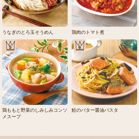
うなぎのとろ玉そうめん
鶏肉のトマト煮
5
6
鶏ももと野菜のしみしみコンソ
鮭のバター醤油パスタ
メスープ