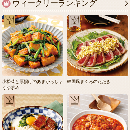
ウィークリーランキング
1
2
小松菜と厚揚げのあまからしょ
韓国風まぐろのたたき
うゆ炒め
3
4