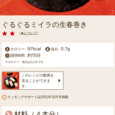
ぐるぐるミイラの生春巻き
（
★について
）
97kcal
0.7g
カロリー
塩分
約15分
調理時間
※カロリー・塩分は1人分です。
このレシピの動画を
見ることができま
す。
クッキングサポート誌
2021年10月号掲載
材料（４本分）