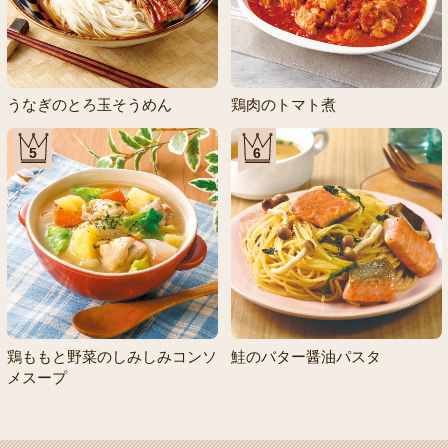
うなぎのとろ玉そうめん
鶏肉のトマト煮
5
6
鶏ももと野菜のしみしみコンソ
鮭のバター醤油パスタ
メスープ