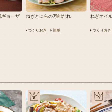
風ギョーザ
ねぎとにらの万能だれ
ねぎオイ
つくりおき
簡単
つくりおき
8
9