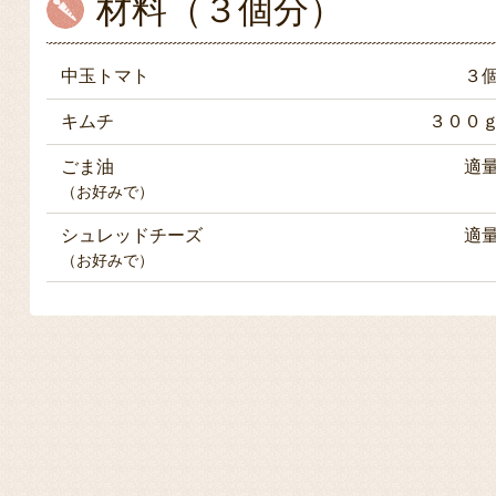
材料（３個分）
中玉トマト
３
キムチ
３００
ごま油
適
（お好みで）
シュレッドチーズ
適
（お好みで）