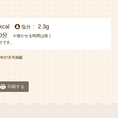
kcal
2.3g
塩分
0分
※寝かせる時間は除く
分です。
21年07月号掲載
印刷する