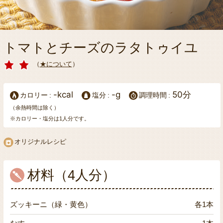
トマトとチーズのラタトゥイユ
（
★について
）
-kcal
-g
50分
カロリー
塩分
調理時間
（余熱時間は除く）
※カロリー・塩分は1人分です。
オリジナルレシピ
材料（4人分）
ズッキーニ（緑・黄色）
各1本