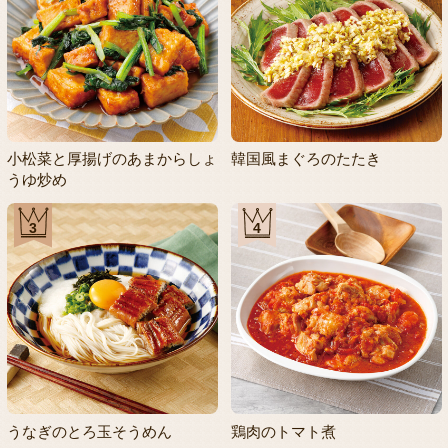
小松菜と厚揚げのあまからしょ
韓国風まぐろのたたき
うゆ炒め
3
4
うなぎのとろ玉そうめん
鶏肉のトマト煮