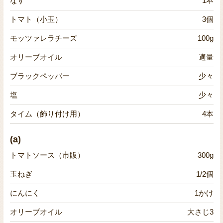
なす
1本
トマト（小玉）
3個
モッツァレラチーズ
100g
オリーブオイル
適量
ブラックペッパー
少々
塩
少々
タイム（飾り付け用）
4本
(a)
トマトソース（市販）
300g
玉ねぎ
1/2個
にんにく
1かけ
オリーブオイル
大さじ3