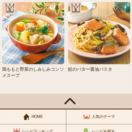
5
6
鶏ももと野菜のしみしみコンソ
鮭のバター醤油パスタ
メスープ
HOME
人気のテーマ
レシピランキング
レシピを探す