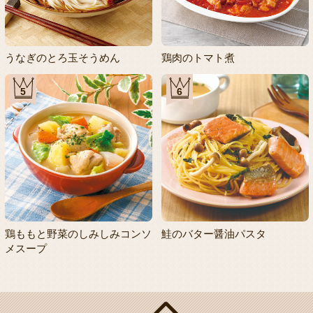
うなぎのとろ玉そうめん
鶏肉のトマト煮
5
6
鶏ももと野菜のしみしみコンソ
鮭のバター醤油パスタ
メスープ