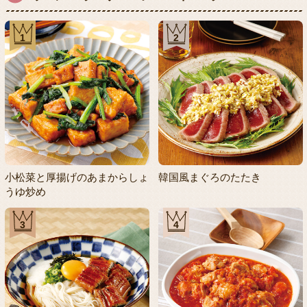
1
2
小松菜と厚揚げのあまからしょ
韓国風まぐろのたたき
うゆ炒め
3
4