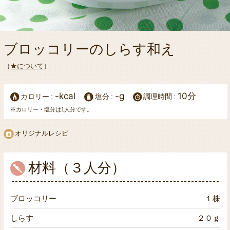
ブロッコリーのしらす和え
（
★について
）
-kcal
-g
10分
カロリー
塩分
調理時間
※カロリー・塩分は1人分です。
オリジナルレシピ
材料（３人分）
ブロッコリー
１株
しらす
２０ｇ