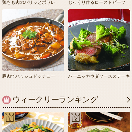
鶏もも肉のパリッとポワレ
じっくり作るローストビーフ
豚肉でハッシュドシチュー
バーニャカウダソースステーキ
ウィークリーランキング
1
2