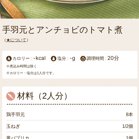
手羽元とアンチョビのトマト煮
（
★について
）
-kcal
-g
20分
カロリー
塩分
調理時間
※煮込み時間は除く
※カロリー・塩分は1人分です。
材料（2人分）
鶏手羽元
8本
玉ねぎ
1/2個
黄パプリカ
1個