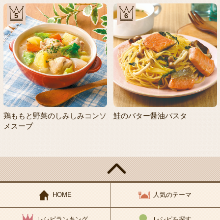
5
6
鶏ももと野菜のしみしみコンソ
鮭のバター醤油パスタ
メスープ
HOME
人気のテーマ
レシピランキング
レシピを探す