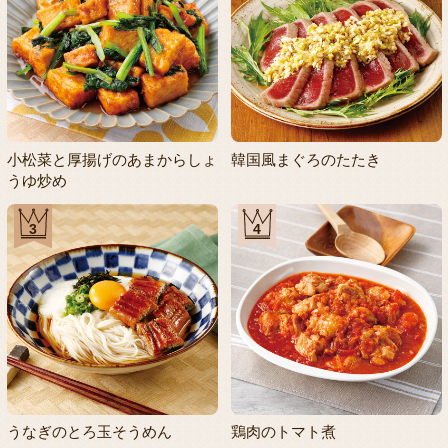
小松菜と厚揚げのあまからしょ
韓国風まぐろのたたき
うゆ炒め
3
4
うなぎのとろ玉そうめん
鶏肉のトマト煮