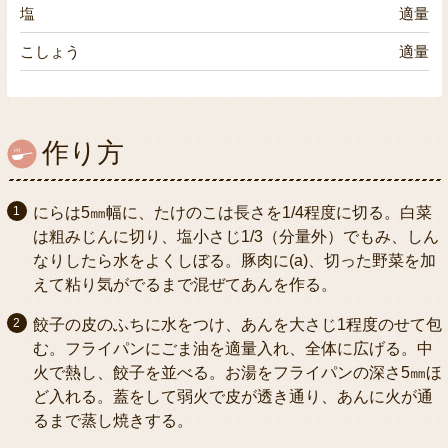
塩
適量
こしょう
適量
作り方
にらは5㎜幅に、たけのこは長さを1/4程度に切る。白菜
は粗みじんに切り、塩小さじ1/3（分量外）でもみ、しん
なりしたら水をよくしぼる。豚肉に(a)、切った野菜を加
えて粘り気がでるまで混ぜてあんを作る。
餃子の皮のふちに水をつけ、あんを大さじ1程度のせて包
む。フライパンにごま油を適量入れ、全体に広げる。中
火で熱し、餃子を並べる。お湯をフライパンの深さ5㎜ほ
ど入れる。蓋をして弱火で皮が透き通り、あんに火が通
るまで蒸し焼きする。