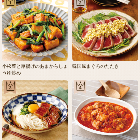
1
2
小松菜と厚揚げのあまからしょ
韓国風まぐろのたたき
うゆ炒め
3
4