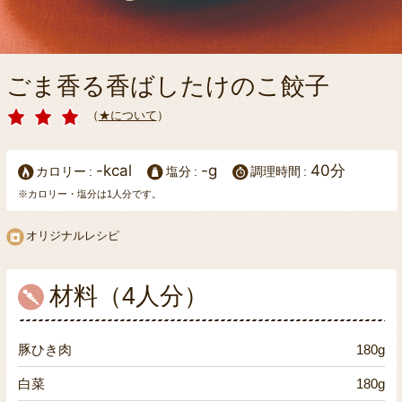
ごま香る香ばしたけのこ餃子
（
★について
）
-kcal
-g
40分
カロリー
塩分
調理時間
※カロリー・塩分は1人分です。
オリジナルレシピ
材料（4人分）
豚ひき肉
180g
白菜
180g