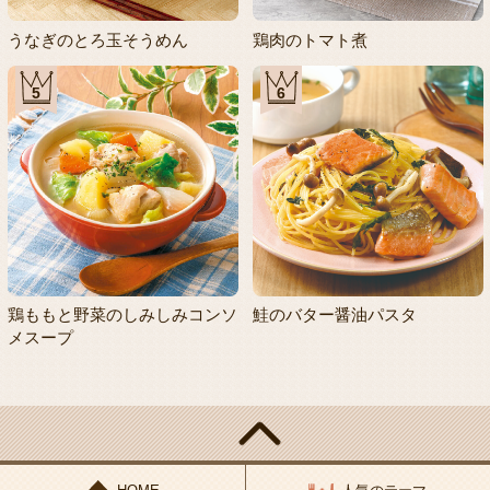
うなぎのとろ玉そうめん
鶏肉のトマト煮
5
6
鶏ももと野菜のしみしみコンソ
鮭のバター醤油パスタ
メスープ