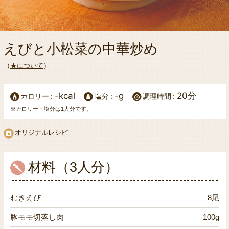
えびと小松菜の中華炒め
（
★について
）
-kcal
-g
20分
カロリー
塩分
調理時間
※カロリー・塩分は1人分です。
オリジナルレシピ
材料（3人分）
むきえび
8尾
豚モモ切落し肉
100g