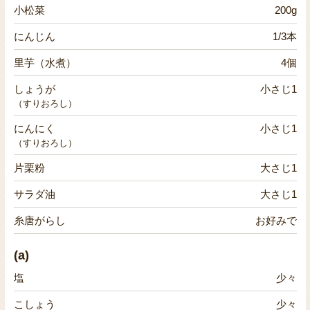
小松菜
200g
にんじん
1/3本
里芋（水煮）
4個
しょうが
小さじ1
（すりおろし）
にんにく
小さじ1
（すりおろし）
片栗粉
大さじ1
サラダ油
大さじ1
糸唐がらし
お好みで
(a)
塩
少々
こしょう
少々