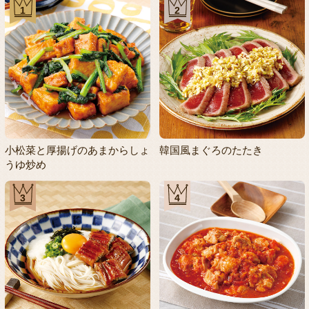
1
2
小松菜と厚揚げのあまからしょ
韓国風まぐろのたたき
うゆ炒め
3
4