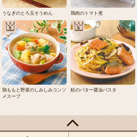
うなぎのとろ玉そうめん
鶏肉のトマト煮
5
6
鶏ももと野菜のしみしみコンソ
鮭のバター醤油パスタ
メスープ