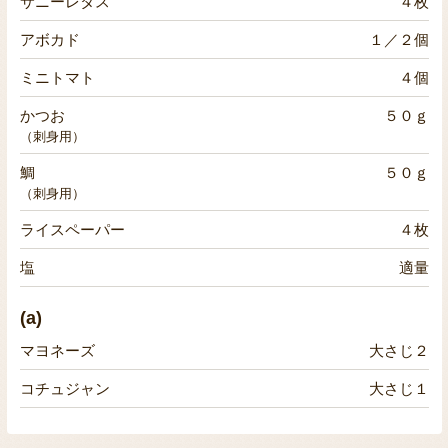
サニーレタス
４枚
アボカド
１／２個
ミニトマト
４個
かつお
５０ｇ
（刺身用）
鯛
５０ｇ
（刺身用）
ライスペーパー
４枚
塩
適量
(a)
マヨネーズ
大さじ２
コチュジャン
大さじ１