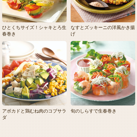
ひとくちサイズ！シャキとろ生
なすとズッキーニの洋風かき揚
春巻き
げ
アボカドと鶏むね肉のコブサラ
旬のしらすで生春巻き
ダ