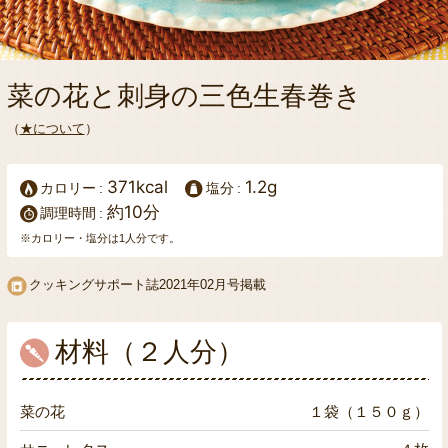
菜の花と刺身の三色生春巻き
（
★について
）
371kcal
1.2g
カロリー
塩分
約10分
調理時間
※カロリー・塩分は1人分です。
クッキングサポート誌
2021年02月号掲載
材料（２人分）
菜の花
１袋（１５０ｇ）