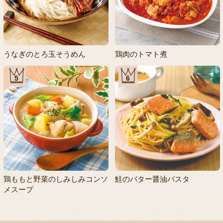
うなぎのとろ玉そうめん
鶏肉のトマト煮
5
6
鶏ももと野菜のしみしみコンソ
鮭のバター醤油パスタ
メスープ