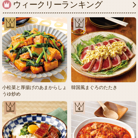
ウィークリーランキング
1
2
小松菜と厚揚げのあまからしょ
韓国風まぐろのたたき
うゆ炒め
3
4