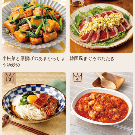
小松菜と厚揚げのあまからしょ
韓国風まぐろのたたき
うゆ炒め
3
4