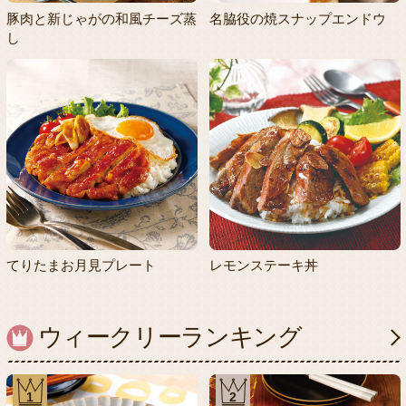
豚肉と新じゃがの和風チーズ蒸
名脇役の焼スナップエンドウ
し
てりたまお月見プレート
レモンステーキ丼
ウィークリーランキング
1
2