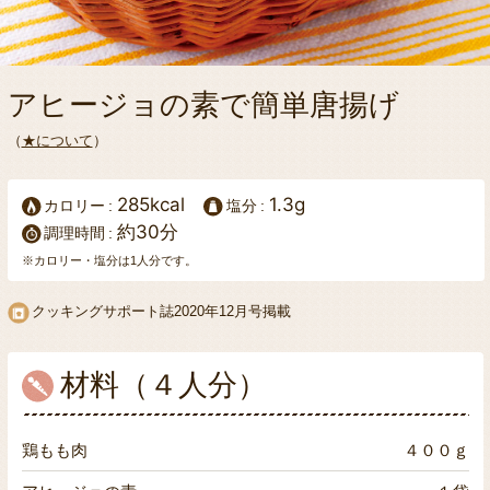
アヒージョの素で簡単唐揚げ
（
★について
）
285kcal
1.3g
カロリー
塩分
約30分
調理時間
※カロリー・塩分は1人分です。
クッキングサポート誌
2020年12月号掲載
材料（４人分）
鶏もも肉
４００ｇ