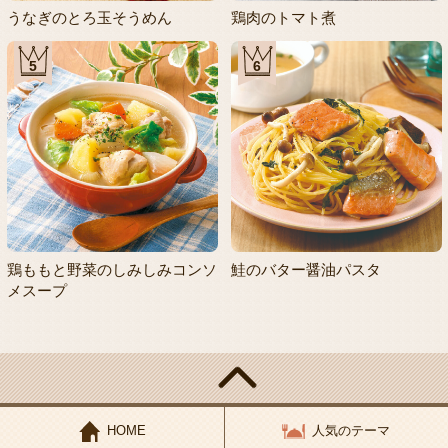
うなぎのとろ玉そうめん
鶏肉のトマト煮
5
6
鶏ももと野菜のしみしみコンソ
鮭のバター醤油パスタ
メスープ
HOME
人気のテーマ