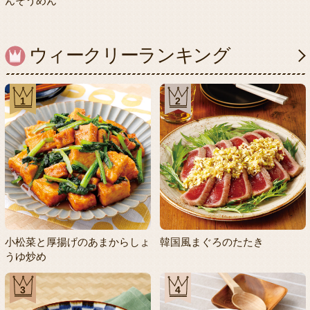
んそうめん
ウィークリーランキング
1
2
小松菜と厚揚げのあまからしょ
韓国風まぐろのたたき
うゆ炒め
3
4