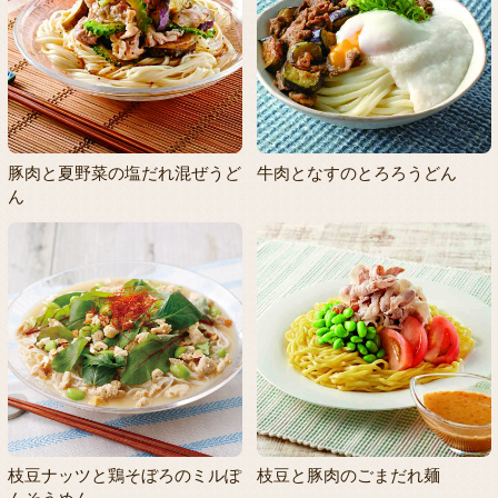
豚肉と夏野菜の塩だれ混ぜうど
牛肉となすのとろろうどん
ん
枝豆ナッツと鶏そぼろのミルぽ
枝豆と豚肉のごまだれ麺