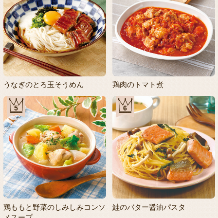
うなぎのとろ玉そうめん
鶏肉のトマト煮
5
6
鶏ももと野菜のしみしみコンソ
鮭のバター醤油パスタ
メスープ