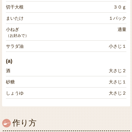
切干大根
３０ｇ
まいたけ
１パック
小ねぎ
適量
（お好みで）
サラダ油
小さじ１
(a)
酒
大さじ２
砂糖
大さじ１
しょうゆ
大さじ２
作り方