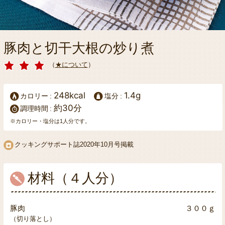
豚肉と切干大根の炒り煮
（
★について
）
248kcal
1.4g
カロリー
塩分
約30分
調理時間
※カロリー・塩分は1人分です。
クッキングサポート誌
2020年10月号掲載
材料（４人分）
豚肉
３００ｇ
（切り落とし）