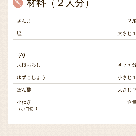
材料（２人分）
さんま
２
塩
大さじ
(a)
大根おろし
４ｃｍ
ゆずこしょう
小さじ
ぽん酢
大さじ
小ねぎ
適
（小口切り）