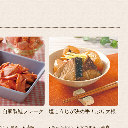
 自家製鮭フレーク
塩こうじが決め手！ぶり大根
つくりおき
時短
あったかい
おつまみ・夜食