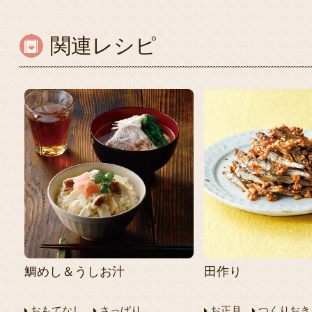
関連レシピ
鯛めし＆うしお汁
田作り
おもてなし
さっぱり
お正月
つくりおき