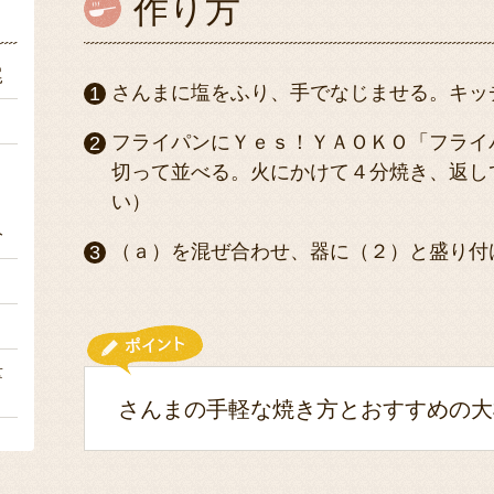
作り方
尾
さんまに塩をふり、手でなじませる。キッ
１
フライパンにＹｅｓ！ＹＡＯＫＯ「フライ
切って並べる。火にかけて４分焼き、返し
い）
分
（ａ）を混ぜ合わせ、器に（２）と盛り付
１
２
量
さんまの手軽な焼き方とおすすめの大