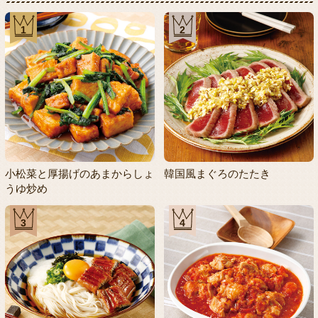
1
2
小松菜と厚揚げのあまからしょ
韓国風まぐろのたたき
うゆ炒め
3
4