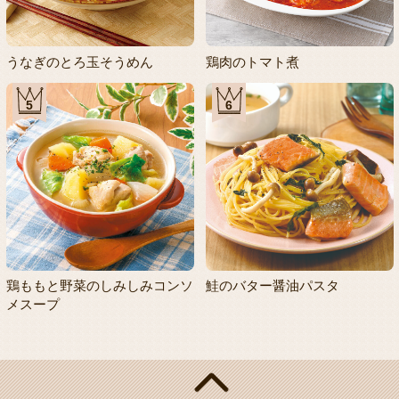
うなぎのとろ玉そうめん
鶏肉のトマト煮
5
6
鶏ももと野菜のしみしみコンソ
鮭のバター醤油パスタ
メスープ