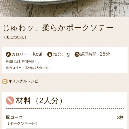
じゅわッ、柔らかポークソテー
（
★について
）
-kcal
-g
25分
カロリー
塩分
調理時間
※漬け込む時間を除く。
※カロリー・塩分は1人分です。
オリジナルレシピ
材料（2人分）
豚ロース
2枚
（ポークソテー用）