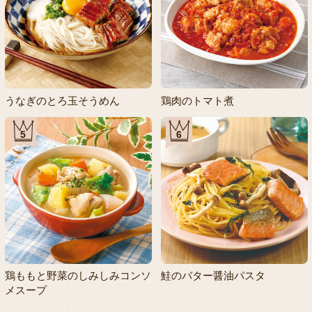
うなぎのとろ玉そうめん
鶏肉のトマト煮
5
6
鶏ももと野菜のしみしみコンソ
鮭のバター醤油パスタ
メスープ