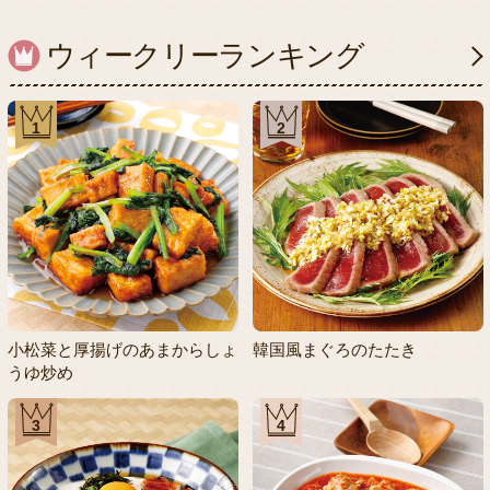
ウィークリーランキング
1
2
小松菜と厚揚げのあまからしょ
韓国風まぐろのたたき
うゆ炒め
3
4