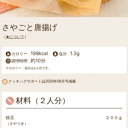
さやごと唐揚げ
（
★について
）
198kcal
1.3g
カロリー
塩分
約10分
調理時間
※カロリー・塩分は1人分です。
クッキングサポート誌
2020年08月号掲載
材料（２人分）
枝豆
２００ｇ
（さやつき）