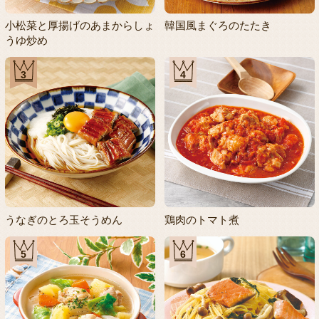
小松菜と厚揚げのあまからしょ
韓国風まぐろのたたき
うゆ炒め
3
4
うなぎのとろ玉そうめん
鶏肉のトマト煮
5
6