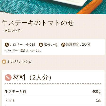
牛ステーキのトマトのせ
（
★について
）
-kcal
-g
20分
カロリー
塩分
調理時間
※カロリー・塩分は1人分です。
オリジナルレシピ
材料（2人分）
牛ステーキ肉
400ｇ
トマト
1個