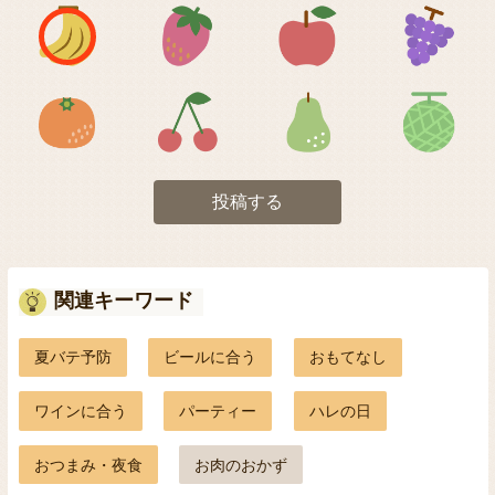
アイコン1
アイコン2
アイコン3
アイコン5
アイコン6
アイコン7
投稿する
関連キーワード
夏バテ予防
ビールに合う
おもてなし
ワインに合う
パーティー
ハレの日
おつまみ・夜食
お肉のおかず