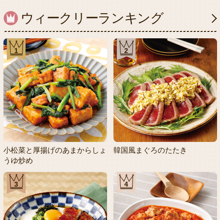
ウィークリーランキング
1
2
小松菜と厚揚げのあまからしょ
韓国風まぐろのたたき
うゆ炒め
3
4