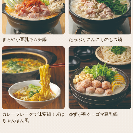
まろやか豆乳キムチ鍋
たっぷりにんにくのもつ鍋
カレーフレークで味変鍋！〆は
ゆずが香る！ゴマ豆乳鍋
ちゃんぽん風