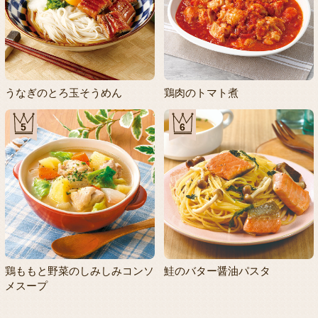
うなぎのとろ玉そうめん
鶏肉のトマト煮
5
6
鶏ももと野菜のしみしみコンソ
鮭のバター醤油パスタ
メスープ