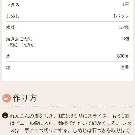
レタス
1玉
しめじ
1パック
水菜
1/2袋
焼きあごだし
3包
（顆粒 1包8ｇ）
水
800ml
塩
適量
作り方
れんこんの皮をむき、1節は3ミリにスライス、もう1節
はビニール袋に入れ、麺棒でたたいて細かくする。 レタ
スは十字に４つ切りにする。しめじは石づきを取りほぐ