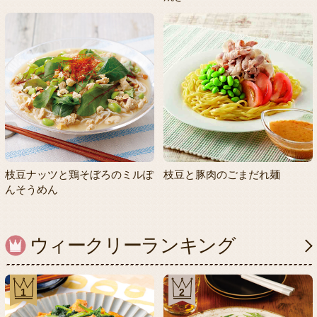
枝豆ナッツと鶏そぼろのミルぽ
枝豆と豚肉のごまだれ麺
んそうめん
ウィークリーランキング
1
2