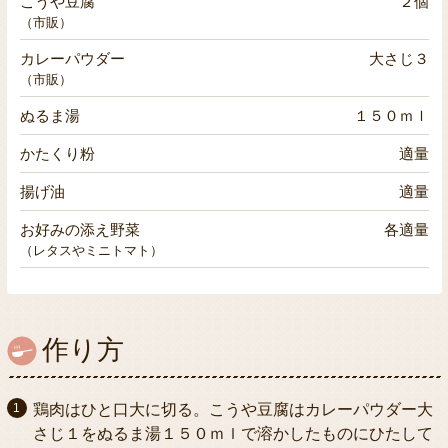
こうや豆腐
２個
（市販）
カレーパウダー
大さじ３
（市販）
ぬるま湯
１５０ｍｌ
かたくり粉
適量
揚げ油
適量
お好みの添え野菜
各適量
（レタスやミニトマト）
作り方
鶏肉はひと口大に切る。こうや豆腐はカレーパウダー大
さじ１をぬるま湯１５０ｍｌで溶かしたものにひたして