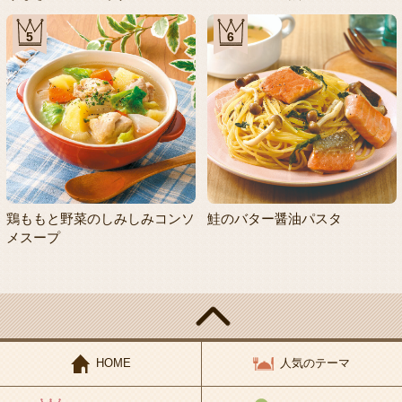
5
6
鶏ももと野菜のしみしみコンソ
鮭のバター醤油パスタ
メスープ
HOME
人気のテーマ