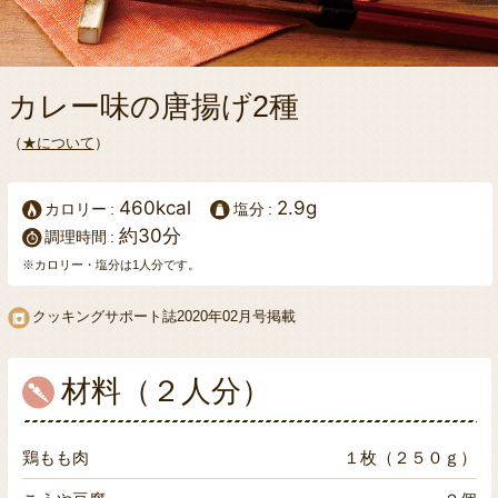
カレー味の唐揚げ2種
（
★について
）
460kcal
2.9g
カロリー
塩分
約30分
調理時間
※カロリー・塩分は1人分です。
クッキングサポート誌
2020年02月号掲載
材料（２人分）
鶏もも肉
１枚（２５０ｇ）