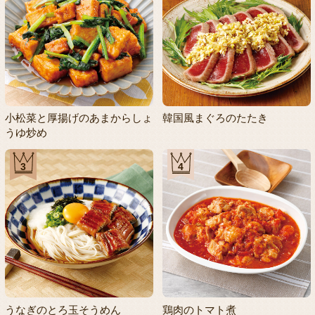
小松菜と厚揚げのあまからしょ
韓国風まぐろのたたき
うゆ炒め
3
4
うなぎのとろ玉そうめん
鶏肉のトマト煮