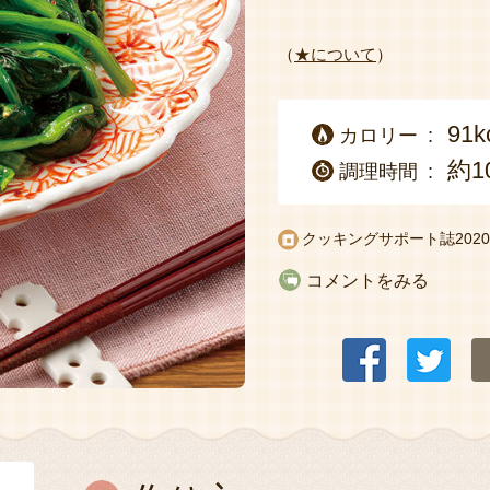
（
★について
）
91k
カロリー
約1
調理時間
クッキングサポート誌
20
コメントをみる