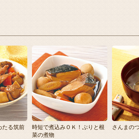
わたる筑前
時短で煮込みＯＫ！ぶりと根
さんまの
菜の煮物