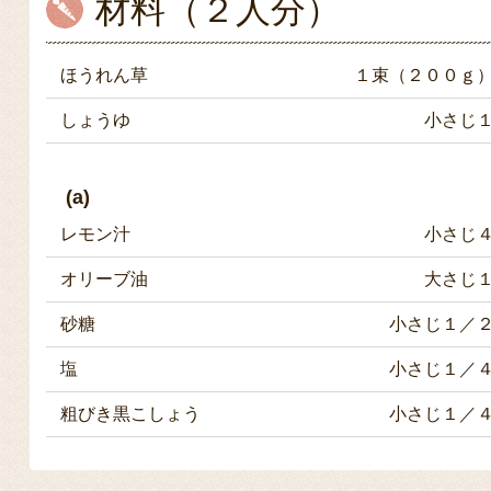
材料（２人分）
ほうれん草
１束（２００ｇ
しょうゆ
小さじ
(a)
レモン汁
小さじ
オリーブ油
大さじ
砂糖
小さじ１／
塩
小さじ１／
粗びき黒こしょう
小さじ１／