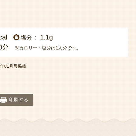
cal
1.1g
塩分
0分
※カロリー・塩分は1人分です。
20年01月号掲載
印刷する