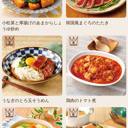
小松菜と厚揚げのあまからしょ
韓国風まぐろのたたき
うゆ炒め
3
4
うなぎのとろ玉そうめん
鶏肉のトマト煮
5
6