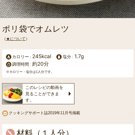
ポリ袋でオムレツ
（
★について
）
245kcal
1.7g
カロリー
塩分
約20分
調理時間
※カロリー・塩分は1人分です。
このレシピの動画を
見ることができま
す。
クッキングサポート誌
2019年11月号掲載
材料（１人分）