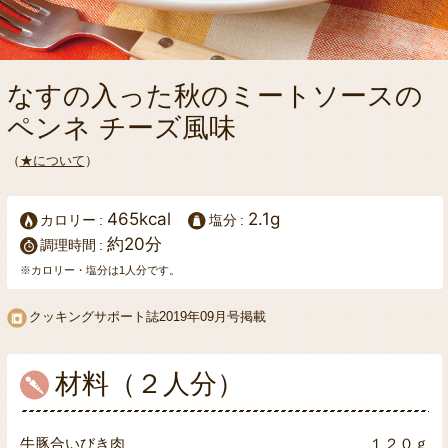
なすの入った秋のミートソースの
ペンネ チーズ風味
（
★について
）
465kcal
2.1g
カロリー
塩分
約20分
調理時間
※カロリー・塩分は1人分です。
クッキングサポート誌
2019年09月号掲載
材料（２人分）
牛豚合いびき肉
１２０ｇ