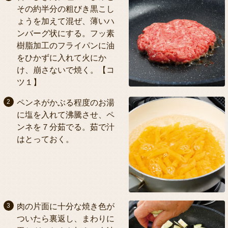
その約半分の粗びき黒こし
ょうを加えて混ぜ、薄いハ
ンバーグ状にする。フッ素
樹脂加工のフライパンに油
をひかずに入れて火にか
け、崩さないで焼く。【コ
ツ１】
ペンネがかぶる程度のお湯
に塩を入れて沸騰させ、ペ
ンネを７分茹でる。茹で汁
はとっておく。
肉の片面に十分な焼き色が
ついたら裏返し、まわりに