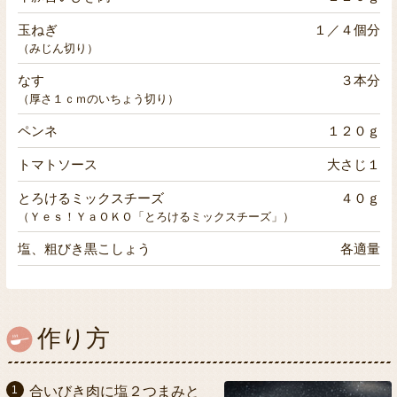
玉ねぎ
１／４個分
（みじん切り）
なす
３本分
（厚さ１ｃｍのいちょう切り）
ペンネ
１２０ｇ
トマトソース
大さじ１
とろけるミックスチーズ
４０ｇ
（Ｙｅｓ！ＹａＯＫＯ「とろけるミックスチーズ」）
塩、粗びき黒こしょう
各適量
作り方
合いびき肉に塩２つまみと