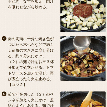
玉ねぎ、なすを加え、肉汁
を吸わせながら炒める。
肉の両面に十分な焼き色が
ついたら木べらなどで約１
ｃｍ角の大きさに崩し分け
る。約１分火にかけ、
（２）の茹で汁をお玉３杯
分加えて煮立たせる。トマ
トソースを加えて混ぜ、再
び煮立ったら火を止める。
【コツ２】
茹で汁を切った（２）のペ
ンネを加えて火にかけ、煮
込むようにあえる。茹で汁