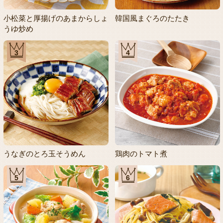
小松菜と厚揚げのあまからしょ
韓国風まぐろのたたき
うゆ炒め
3
4
うなぎのとろ玉そうめん
鶏肉のトマト煮
5
6