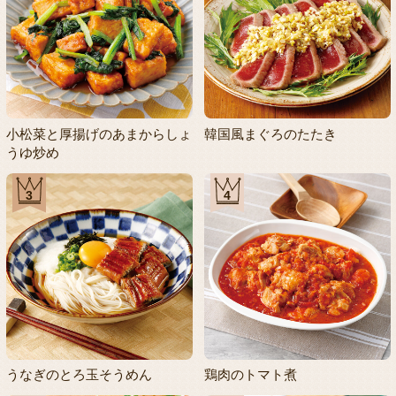
小松菜と厚揚げのあまからしょ
韓国風まぐろのたたき
うゆ炒め
3
4
うなぎのとろ玉そうめん
鶏肉のトマト煮