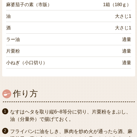
麻婆茄子の素（市販）
1箱（180ｇ）
油
大さじ1
酒
大さじ1
ラー油
適量
片栗粉
適量
小ねぎ（小口切り）
適量
作り方
なすはヘタを取り縦6~8等分に切り、片栗粉をまぶし、
油（分量外）で揚げておく。
フライパンに油をしき、豚肉を炒め火が通ったら酒、麻