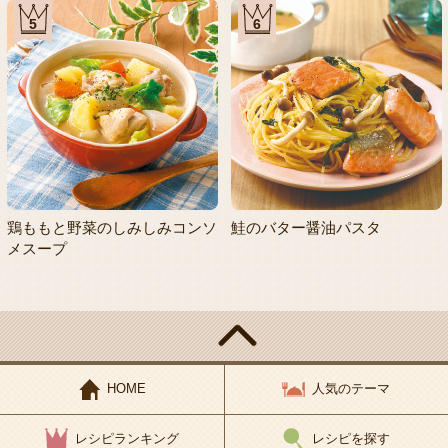
5
6
鶏ももと野菜のしみしみコンソ
鮭のバター醤油パスタ
メスープ
HOME
人気のテーマ
レシピランキング
レシピを探す