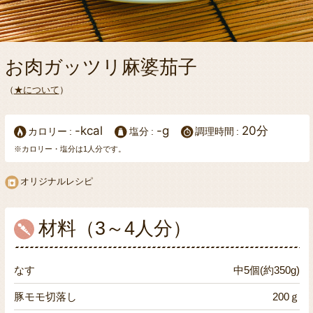
お肉ガッツリ麻婆茄子
（
★について
）
-kcal
-g
20分
カロリー
塩分
調理時間
※カロリー・塩分は1人分です。
オリジナルレシピ
材料（3～4人分）
なす
中5個(約350g)
豚モモ切落し
200ｇ