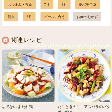
おつまみ・夜食
7月
8月
夏バテ予防
簡単
6月
ビールに合う
お肉のおかず
関連レシピ
ゆでない よだれ鶏
たこときのこ、アスパラのバタ
ポン炒め