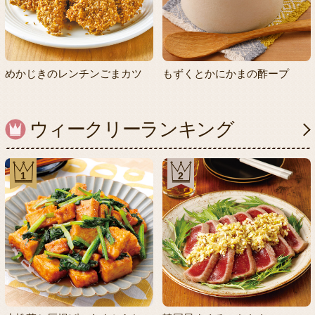
めかじきのレンチンごまカツ
もずくとかにかまの酢ープ
ウィークリーランキング
1
2