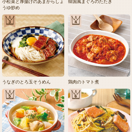
小松菜と厚揚げのあまからしょ
韓国風まぐろのたたき
うゆ炒め
3
4
うなぎのとろ玉そうめん
鶏肉のトマト煮
5
6