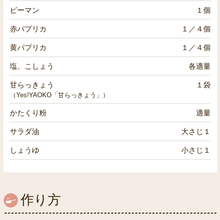
ピーマン
１個
赤パプリカ
１／４個
黄パプリカ
１／４個
塩、こしょう
各適量
甘らっきょう
１袋
（Yes!YAOKO「甘らっきょう」）
かたくり粉
適量
サラダ油
大さじ１
しょうゆ
小さじ１
作り方