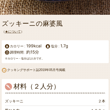
ズッキーニの麻婆風
（
★について
）
199kcal
1.7g
カロリー
塩分
約15分
調理時間
※カロリー・塩分は1人分です。
クッキングサポート誌
2019年05月号掲載
材料（２人分）
ズッキーニ
２本