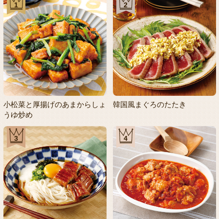
1
2
小松菜と厚揚げのあまからしょ
韓国風まぐろのたたき
うゆ炒め
3
4