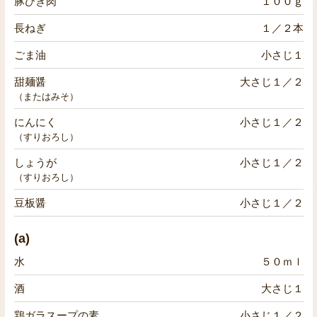
豚ひき肉
１００ｇ
長ねぎ
１／２本
ごま油
小さじ１
甜麺醤
大さじ１／２
（またはみそ）
にんにく
小さじ１／２
（すりおろし）
しょうが
小さじ１／２
（すりおろし）
豆板醤
小さじ１／２
(a)
水
５０ｍｌ
酒
大さじ１
鶏ガラスープの素
小さじ１／２