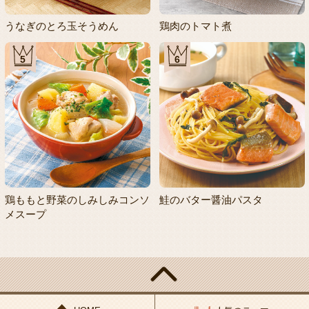
うなぎのとろ玉そうめん
鶏肉のトマト煮
5
6
鶏ももと野菜のしみしみコンソ
鮭のバター醤油パスタ
メスープ