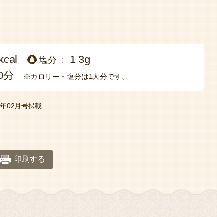
kcal
1.3g
塩分
0分
※カロリー・塩分は1人分です。
19年02月号掲載
印刷する