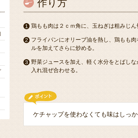
作り方
ｇ
鶏もも肉は２ｃｍ角に、玉ねぎは粗みじん
個
フライパンにオリーブ油を熱し、鶏もも肉
３
ルを加えてさらに炒める。
ｇ
野菜ジュースを加え、軽く水分をとばしな
入れ混ぜ合わせる。
プ
２
１
ケチャップを使わなくても味はしっか