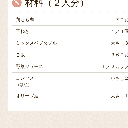
材料（２人分）
鶏もも肉
７０
玉ねぎ
１／４
ミックスベジタブル
大さじ
ご飯
３６０
野菜ジュース
１／２カッ
コンソメ
小さじ
（顆粒）
オリーブ油
大さじ