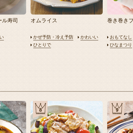
ール寿司
オムライス
巻き巻き
い
かぜ予防・冷え予防
かわいい
おもてなし
ひとりで
ひなまつり
8
9