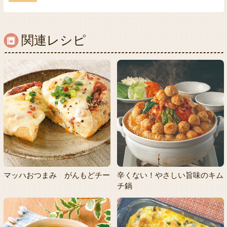
関連レシピ
マッハおつまみ がんもどチー
辛くない！やさしい旨味のキム
チ鍋