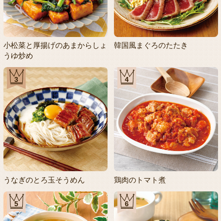
小松菜と厚揚げのあまからしょ
韓国風まぐろのたたき
うゆ炒め
3
4
うなぎのとろ玉そうめん
鶏肉のトマト煮
5
6