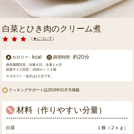
白菜とひき肉のクリーム煮
（
★について
）
kcal
約20分
カロリー
調理時間
保存期間目安：冷蔵４日、冷凍１ヵ月
容器サイズ目安：1000ｍｌ × ２個
※カロリー・塩分は1人分です。
クッキングサポート誌
2019年01月号掲載
材料（作りやすい分量）
白菜
１株（２ｋｇ）