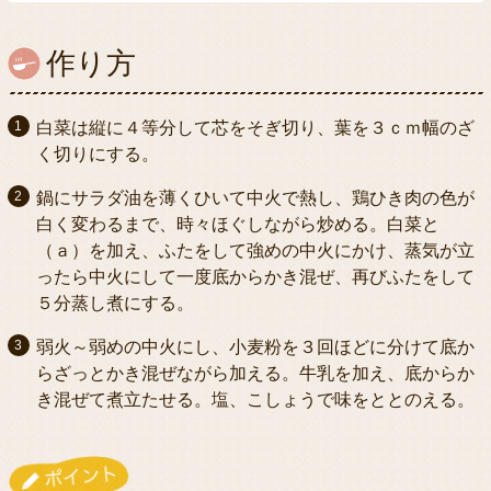
作り方
白菜は縦に４等分して芯をそぎ切り、葉を３ｃｍ幅のざ
く切りにする。
鍋にサラダ油を薄くひいて中火で熱し、鶏ひき肉の色が
白く変わるまで、時々ほぐしながら炒める。白菜と
（ａ）を加え、ふたをして強めの中火にかけ、蒸気が立
ったら中火にして一度底からかき混ぜ、再びふたをして
５分蒸し煮にする。
弱火～弱めの中火にし、小麦粉を３回ほどに分けて底か
らざっとかき混ぜながら加える。牛乳を加え、底からか
き混ぜて煮立たせる。塩、こしょうで味をととのえる。