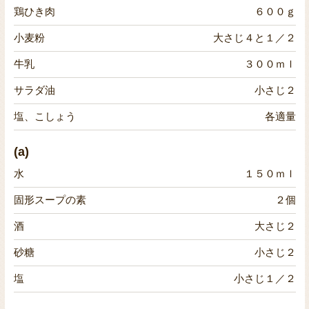
鶏ひき肉
６００ｇ
小麦粉
大さじ４と１／２
牛乳
３００ｍｌ
サラダ油
小さじ２
塩、こしょう
各適量
(a)
水
１５０ｍｌ
固形スープの素
２個
酒
大さじ２
砂糖
小さじ２
塩
小さじ１／２