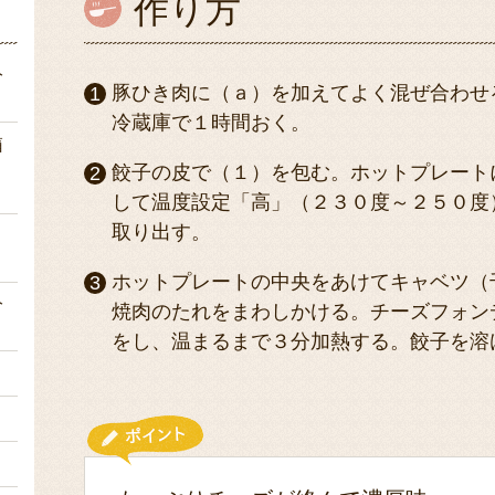
作り方
分
豚ひき肉に（ａ）を加えてよく混ぜ合わせ
冷蔵庫で１時間おく。
箱
餃子の皮で（１）を包む。ホットプレート
して温度設定「高」（２３０度～２５０度
取り出す。
２
ホットプレートの中央をあけてキャベツ（
分
焼肉のたれをまわしかける。チーズフォン
をし、温まるまで３分加熱する。餃子を溶
ｌ
ｇ