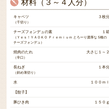
材料（３～４人分）
キャベツ
３枚
（千切り）
チーズフォンデュの素
１
（Ｙｅｓ！ＹＡＯＫＯ Ｐｒｅｍｉｕｍ とろーり濃厚な 5種の
チーズフォンデュ）
焼肉のたれ
大さじ１～
（辛口）
長ねぎ
１本
（斜め薄切り）
水
１００ｍ
【餃子】
豚ひき肉
１５０