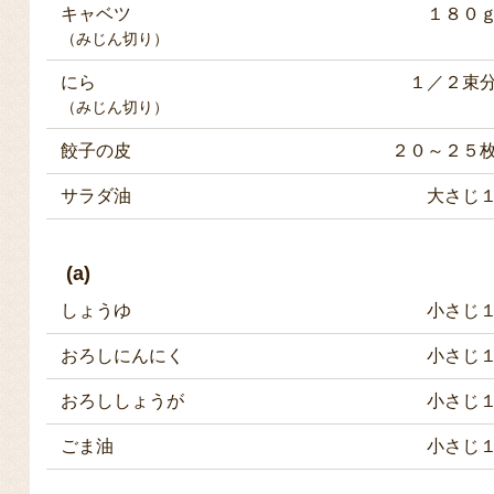
キャベツ
１８０
（みじん切り）
にら
１／２束
（みじん切り）
餃子の皮
２０～２５
サラダ油
大さじ
(a)
しょうゆ
小さじ
おろしにんにく
小さじ
おろししょうが
小さじ
ごま油
小さじ