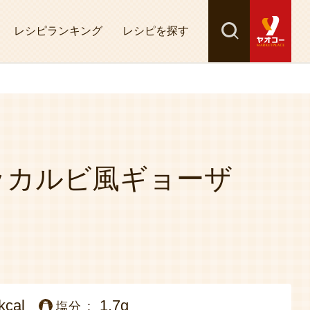
レシピランキング
レシピを探す
検索
探す
ッカルビ風ギョーザ
kcal
1.7g
塩分