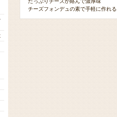
たっぷりチーズが絡んで濃厚味
ｇ
チーズフォンデュの素で手軽に作れる
分
枚
１
１
１
１
１