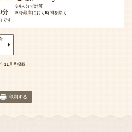
※4人分で計算
0分
※冷蔵庫におく時間を除く
分です。
を
年11月号掲載
印刷する