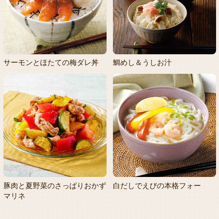
サーモンとほたての梅ダレ丼
鯛めし＆うしお汁
豚肉と夏野菜のさっぱりおかず
白だしでえびの本格フォー
マリネ