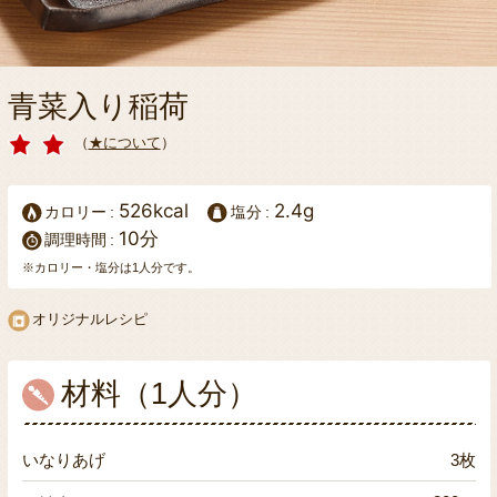
青菜入り稲荷
（
★について
）
526kcal
2.4g
カロリー
塩分
10分
調理時間
※カロリー・塩分は1人分です。
オリジナルレシピ
材料（1人分）
いなりあげ
3枚