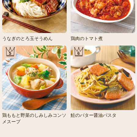
うなぎのとろ玉そうめん
鶏肉のトマト煮
5
6
鶏ももと野菜のしみしみコンソ
鮭のバター醤油パスタ
メスープ