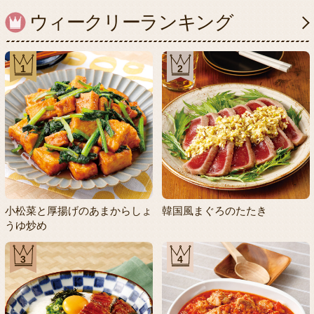
ウィークリーランキング
1
2
小松菜と厚揚げのあまからしょ
韓国風まぐろのたたき
うゆ炒め
3
4