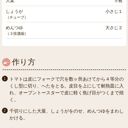
大葉
５枚
しょうが
小さじ１
（チューブ）
めんつゆ
大さじ２
（３倍濃縮）
作り方
トマトは皮にフォークで穴を数ヶ所あけてから４等分の
くし型に切り、へたをとる。皮目を上にして耐熱皿に入
れ、オーブントースターで皮に軽く焦げ目がつくまで焼
く。
千切りにした大葉、しょうがをのせ、めんつゆをまわし
かける。