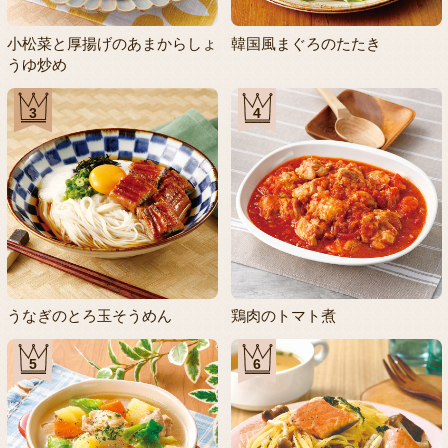
小松菜と厚揚げのあまからしょ
韓国風まぐろのたたき
うゆ炒め
3
4
うなぎのとろ玉そうめん
鶏肉のトマト煮
5
6