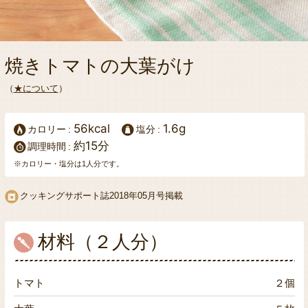
焼きトマトの大葉がけ
（
★について
）
56kcal
1.6g
カロリー
塩分
約15分
調理時間
※カロリー・塩分は1人分です。
クッキングサポート誌2018年05月号掲載
材料（２人分）
トマト
２個