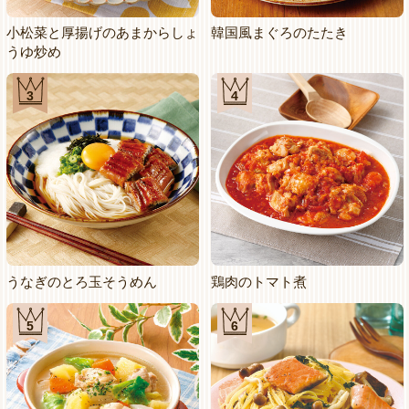
小松菜と厚揚げのあまからしょ
韓国風まぐろのたたき
うゆ炒め
3
4
うなぎのとろ玉そうめん
鶏肉のトマト煮
5
6