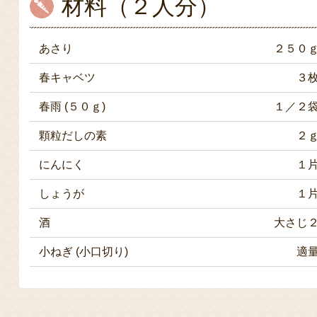
材料（２人分）
あさり
２５０
春キャベツ
３
春雨 (５０ｇ)
１／２
顆粒だしの素
２
にんにく
１
しょうが
１
酒
大さじ
小ねぎ (小口切り)
適