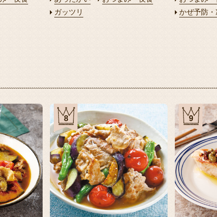
ガッツリ
かぜ予防・
8
9