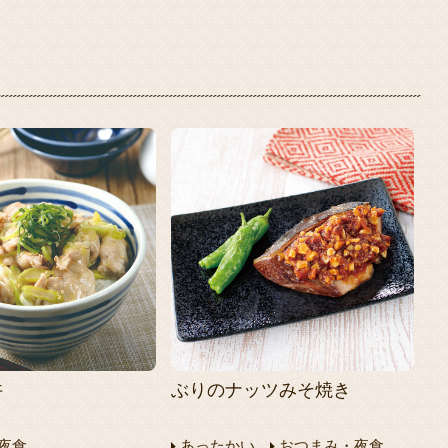
丼
ぶりのナッツみそ焼き
夜食
あったかい
おつまみ・夜食