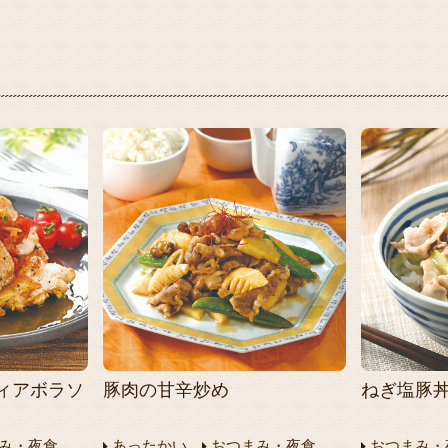
ィアボラソ
豚肉の甘辛炒め
ねぎ塩豚
み・夜食
あったかい
おつまみ・夜食
おつまみ・