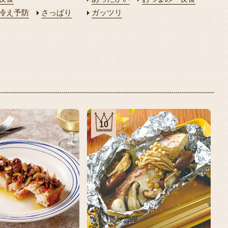
冷え予防
さっぱり
ガッツリ
10