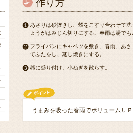
作り方
ｇ
あさりは砂抜きし、殻をこすり合わせて洗
枚
ょうがはみじん切りにする。春雨は湯でも
袋
フライパンにキャベツを敷き、春雨、あさ
てふたをし、蒸し焼きにする。
ｇ
器に盛り付け、小ねぎを散らす。
片
片
２
量
うまみを吸った春雨でボリュームＵＰ