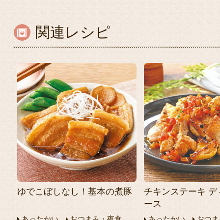
関連レシピ
ゆでこぼしなし！基本の煮豚
チキンステーキ デ
ース
あったかい
おつまみ・夜食
あったかい
おつま