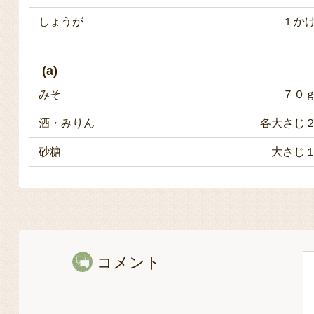
しょうが
１か
(a)
みそ
７０
酒・みりん
各大さじ
砂糖
大さじ
コメント