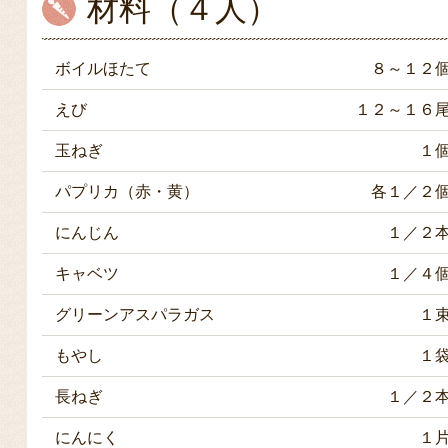
材料（４人）
ボイルほたて
８～１２
えび
１２～１６
玉ねぎ
１
パプリカ（赤・黄）
各１／２
にんじん
１／２
キャベツ
１／４
グリーンアスパラガス
１
もやし
１
長ねぎ
１／２
にんにく
１