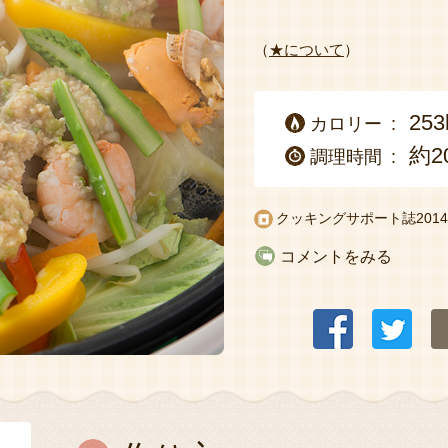
（
★について
）
253
カロリー
約2
調理時間
クッキングサポート誌2014
コメントをみる