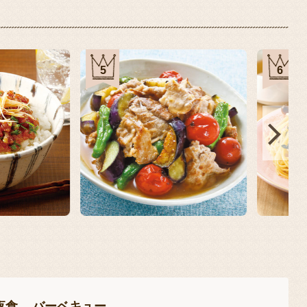
5
15
夜食
バーベキュー