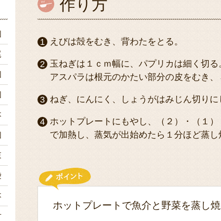
作り方
個
えびは殻をむき、背わたをとる。
尾
玉ねぎは１ｃｍ幅に、パプリカは細く切る
個
アスパラは根元のかたい部分の皮をむき、
個
ねぎ、にんにく、しょうがはみじん切りに
本
ホットプレートにもやし、（２）・（１）
で加熱し、蒸気が出始めたら１分ほど蒸し
個
束
袋
本
ホットプレートで魚介と野菜を蒸し焼
片