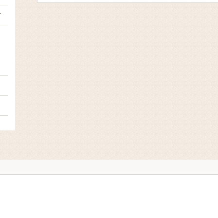
け
ｇ
２
１