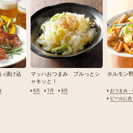
う♪漬け込
マッハおつまみ プルっとシ
ホルモン
ャキッと！
食
6月
7月
8月
おつまみ・
ビールに合