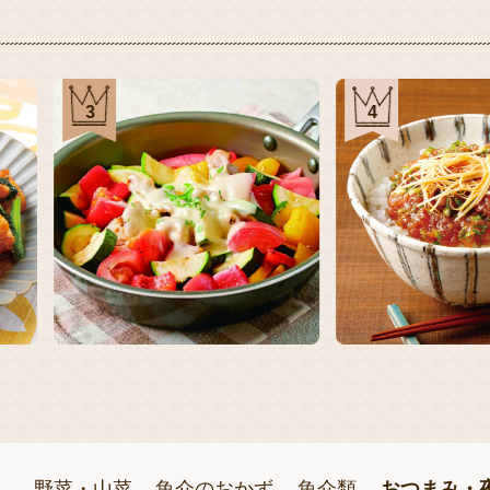
3
4
13
14
野菜・山菜
魚介のおかず
魚介類
おつまみ・