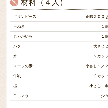
材料（４人）
グリンピース
正味２００
玉ねぎ
１
じゃがいも
１
バター
大さじ
水
２カッ
スープの素
小さじ１／
牛乳
２カッ
塩
小さじ１
こしょう
少