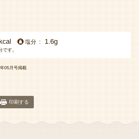
kcal
1.6g
塩分
分です。
年05月号掲載
印刷する