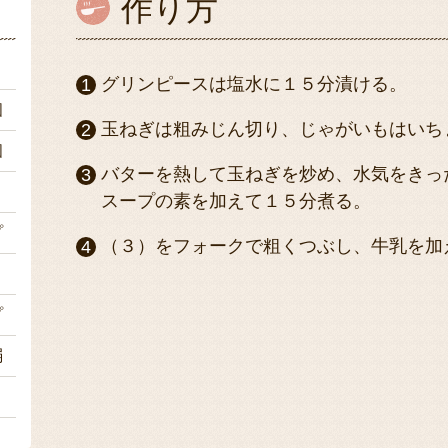
作り方
ｇ
グリンピースは塩水に１５分漬ける。
個
玉ねぎは粗みじん切り、じゃがいもはいち
個
バターを熱して玉ねぎを炒め、水気をきっ
２
スープの素を加えて１５分煮る。
プ
（３）をフォークで粗くつぶし、牛乳を加
２
プ
弱
々