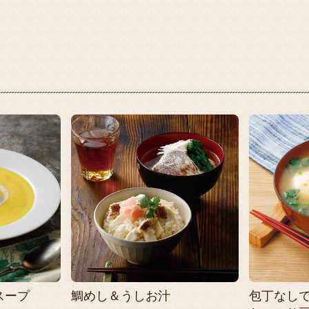
スープ
鯛めし＆うしお汁
包丁なし