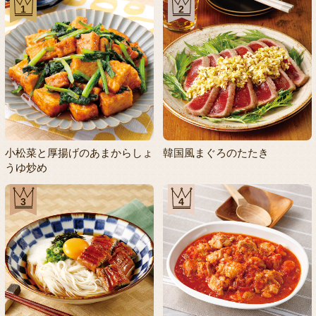
1
2
小松菜と厚揚げのあまからしょ
韓国風まぐろのたたき
うゆ炒め
3
4