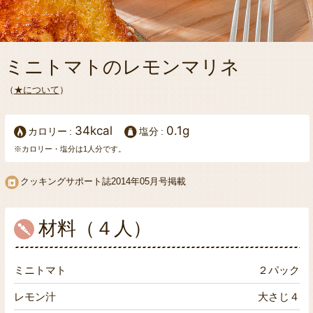
ミニトマトのレモンマリネ
（
★について
）
34kcal
0.1g
カロリー
塩分
※カロリー・塩分は1人分です。
クッキングサポート誌2014年05月号掲載
材料（４人）
ミニトマト
２パック
レモン汁
大さじ４