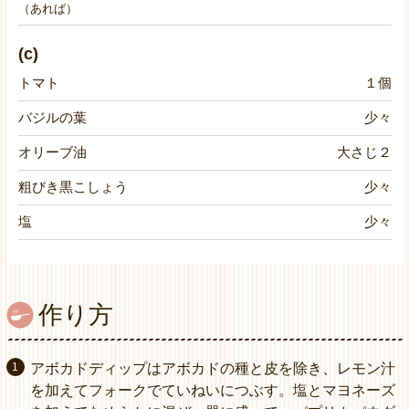
（あれば）
(c)
トマト
１個
バジルの葉
少々
オリーブ油
大さじ２
粗びき黒こしょう
少々
塩
少々
作り方
アボカドディップはアボカドの種と皮を除き、レモン汁
を加えてフォークでていねいにつぶす。塩とマヨネーズ