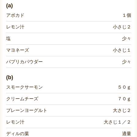
(a)
アボカド
１個
レモン汁
小さじ２
塩
少々
マヨネーズ
小さじ１
パプリカパウダー
少々
(b)
スモークサーモン
５０ｇ
クリームチーズ
７０ｇ
プレーンヨーグルト
大さじ２
レモン汁
大さじ１／２
ディルの葉
適量