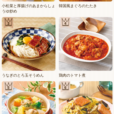
小松菜と厚揚げのあまからしょ
韓国風まぐろのたたき
うゆ炒め
3
4
うなぎのとろ玉そうめん
鶏肉のトマト煮
5
6