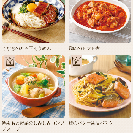
うなぎのとろ玉そうめん
鶏肉のトマト煮
5
6
鶏ももと野菜のしみしみコンソ
鮭のバター醤油パスタ
メスープ