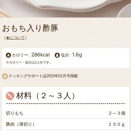
おもち入り酢豚
（
★について
）
286kcal
1.6g
カロリー
塩分
※カロリー・塩分は1人分です。
クッキングサポート誌2015年01月号掲載
材料（２～３人）
切りもち
２～３個
豚肉（薄切り）
１５０ｇ