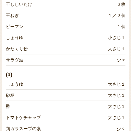
干ししいたけ
２枚
玉ねぎ
１／２個
ピーマン
１個
しょうゆ
小さじ１
かたくり粉
大さじ１
サラダ油
少々
(a)
しょうゆ
大さじ１
砂糖
大さじ１
酢
大さじ１
トマトケチャップ
大さじ１
鶏ガラスープの素
少々