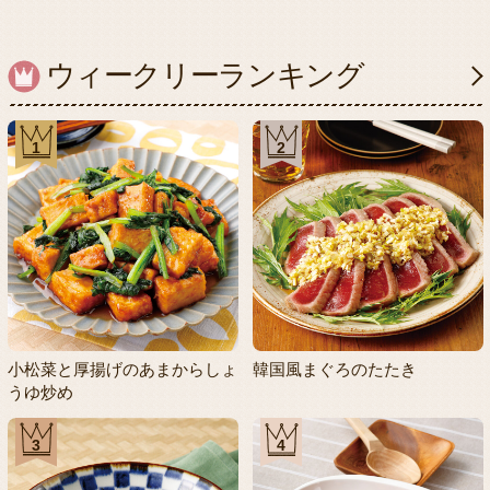
ウィークリーランキング
1
2
小松菜と厚揚げのあまからしょ
韓国風まぐろのたたき
うゆ炒め
3
4