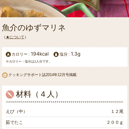
魚介のゆずマリネ
（
★について
）
194kcal
1.3g
カロリー
塩分
※カロリー・塩分は1人分です。
クッキングサポート誌2014年12月号掲載
材料（４人）
えび（中）
１２尾
茹でたこ
２００ｇ