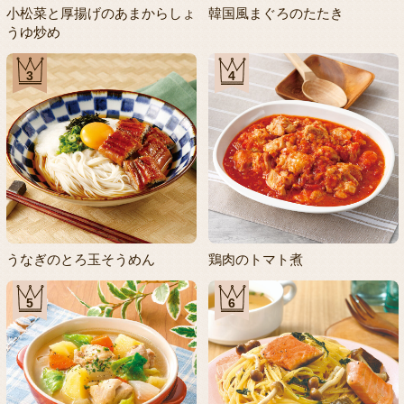
小松菜と厚揚げのあまからしょ
韓国風まぐろのたたき
うゆ炒め
3
4
うなぎのとろ玉そうめん
鶏肉のトマト煮
5
6