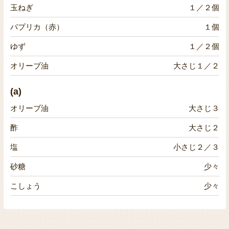
玉ねぎ
１／２個
パプリカ（赤）
１個
ゆず
１／２個
オリーブ油
大さじ１／２
(a)
オリーブ油
大さじ３
酢
大さじ２
塩
小さじ２／３
砂糖
少々
こしょう
少々