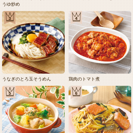
うゆ炒め
3
4
うなぎのとろ玉そうめん
鶏肉のトマト煮
5
6