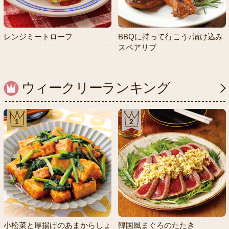
レンジミートローフ
BBQに持って行こう♪漬け込み
スペアリブ
ウィークリーランキング
1
2
小松菜と厚揚げのあまからしょ
韓国風まぐろのたたき