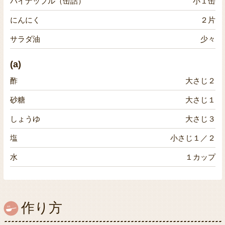
パイナップル（缶詰）
小１缶
にんにく
２片
サラダ油
少々
(a)
酢
大さじ２
砂糖
大さじ１
しょうゆ
大さじ３
塩
小さじ１／２
水
１カップ
作り方