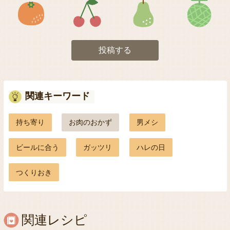
アイコン5
アイコン6
アイコン7
投稿する
関連キーワード
持ち寄り
お肉のおかず
男メシ
ビールに合う
ガッツリ
ハレの日
つくりおき
関連レシピ