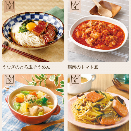
3
4
うなぎのとろ玉そうめん
鶏肉のトマト煮
5
6