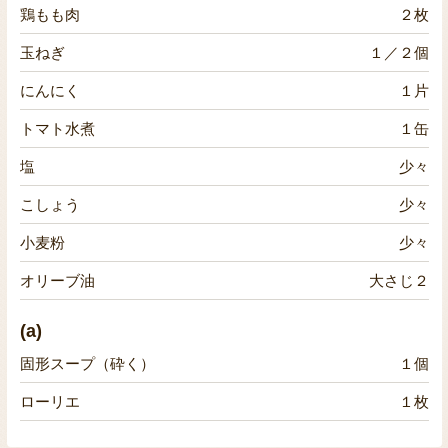
鶏もも肉
２枚
玉ねぎ
１／２個
にんにく
１片
トマト水煮
１缶
塩
少々
こしょう
少々
小麦粉
少々
オリーブ油
大さじ２
(a)
固形スープ（砕く）
１個
ローリエ
１枚