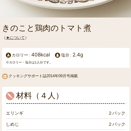
きのこと鶏肉のトマト煮
（
★について
）
408kcal
2.4g
カロリー
塩分
※カロリー・塩分は1人分です。
クッキングサポート誌2014年09月号掲載
材料（４人）
エリンギ
２パック
しめじ
２パック