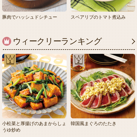
豚肉でハッシュドシチュー
スペアリブのトマト煮込み
ウィークリーランキング
1
2
小松菜と厚揚げのあまからしょ
韓国風まぐろのたたき
うゆ炒め