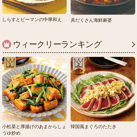
しらすとピーマンの中華和え
具だくさん海鮮麻婆
ウィークリーランキング
1
2
小松菜と厚揚げのあまからしょ
韓国風まぐろのたたき
うゆ炒め