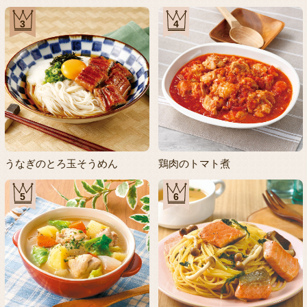
3
4
うなぎのとろ玉そうめん
鶏肉のトマト煮
5
6