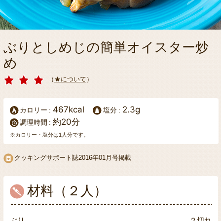
ぶりとしめじの簡単オイスター炒
め
（
★について
）
467kcal
2.3g
カロリー
塩分
約20分
調理時間
※カロリー・塩分は1人分です。
クッキングサポート誌2016年01月号掲載
材料（２人）
ぶり
２切れ